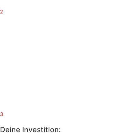
2
Einschreiben
Schreibe dein Kind bei uns ein.
3
Deine Investition: