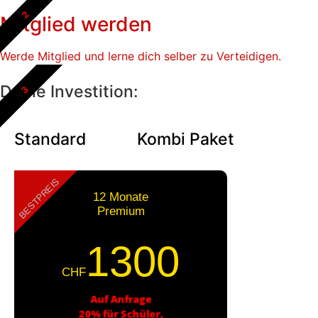
2
Mitglied werden
Werde Mitglied und lerne dich selber zu Verteidigen.
Deine Investition:
3
Standard
Kombi Paket
BESTPREIS
12 Monate
Premium
1300
CHF
Auf Anfrage
20% für Schüler,