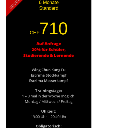
BELIEBT
6 Monate
Standard
710
CHF
Auf Anfrage
20% für Schüler,
Studierende & Lernende
Wing Chun Kung Fu
Escrima Stockkampf
Escrima Messerkampf
Trainingstage:
1 – 3 mal in der Woche möglich
Montag / Mittwoch / Freitag
Uhrzeit:
19:00 Uhr – 20:40 Uhr
Obligatorisch: